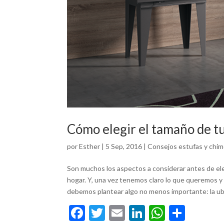
Cómo elegir el tamaño de t
por
Esther
|
5 Sep, 2016
|
Consejos estufas y chi
Son muchos los aspectos a considerar antes de ele
hogar. Y, una vez tenemos claro lo que queremos 
debemos plantear algo no menos importante: la ub
F
T
E
Li
W
C