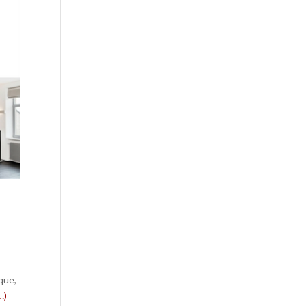
que,
…)