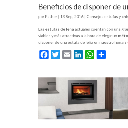
Beneficios de disponer de u
por
Esther
|
13 Sep, 2016
|
Consejos estufas y ch
Las
estufas de leña
actuales cuentan con una gran
viables y más atractivas a la hora de elegir un
méto
disponer de una estufa de leña en nuestro hogar?
F
T
E
Li
W
C
ac
w
m
n
h
o
e
itt
ai
ke
at
m
b
er
l
dI
s
p
o
n
A
ar
o
p
ti
k
p
r