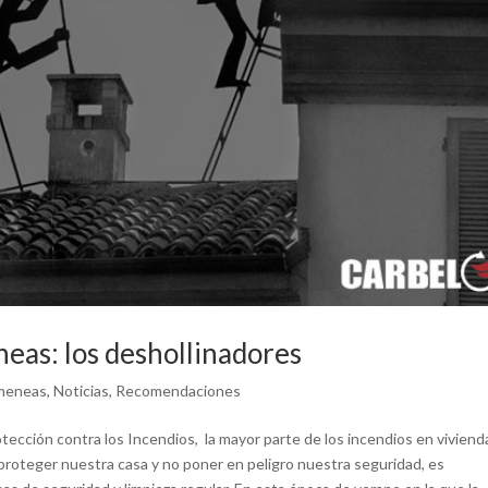
eas: los deshollinadores
imeneas
,
Noticias
,
Recomendaciones
tección contra los Incendios, la mayor parte de los incendios en viviend
 proteger nuestra casa y no poner en peligro nuestra seguridad, es