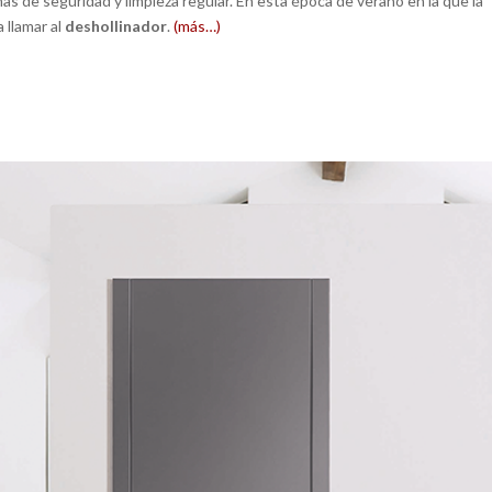
as de seguridad y limpieza regular. En esta época de verano en la que la
 llamar al
deshollinador
.
(más…)