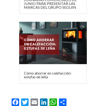
JUNIO PARA PRESENTAR LAS
MARCAS DEL GRUPO SEGUIN
Cómo ahorrar en calefacción:
estufas de leña
F
T
E
Li
W
C