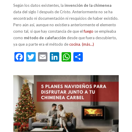
Según los datos existentes, la
invención de la chimenea
data del siglo I después de Cristo. Anteriormente no se ha
encontrado ni documentación ni resquicios de haber existido.
Pero aún así, aunque no existiera anteriormente el elemento
como tal, si que hay constancia de que el
fuego
se empleaba
como
método de calefacción
desde que fuera descubierto,
ya que a parte era el método de
cocina
.
(más…)
F
T
E
Li
W
C
ac
w
m
n
h
o
e
itt
ai
ke
at
m
b
er
l
dI
s
p
o
n
A
ar
o
p
ti
k
p
r