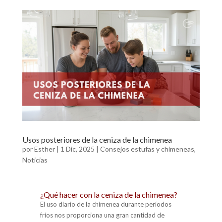
e
itt
ai
ke
at
m
b
er
l
dI
s
p
o
n
A
ar
o
p
ti
k
p
r
Usos posteriores de la ceniza de la chimenea
por
Esther
|
1 Dic, 2025
|
Consejos estufas y chimeneas
,
Noticias
¿Qué hacer con la ceniza de la chimenea?
El uso diario de la chimenea durante períodos
fríos nos proporciona una gran cantidad de