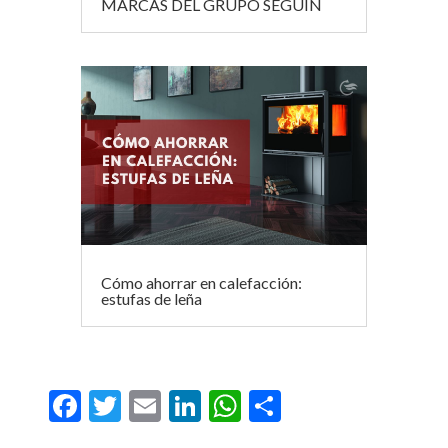
MARCAS DEL GRUPO SEGUIN
Cómo ahorrar en calefacción:
estufas de leña
F
T
E
Li
W
C
ac
w
m
n
h
o