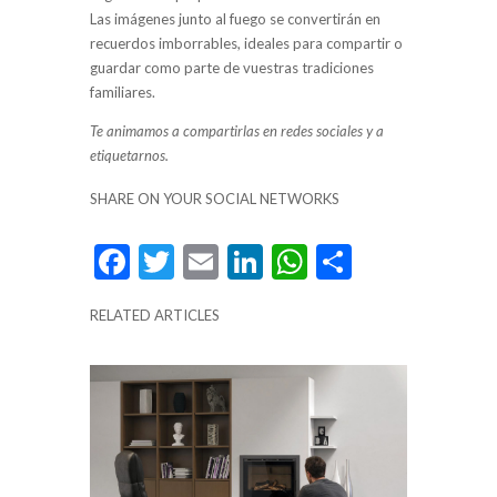
Las imágenes junto al fuego se convertirán en
recuerdos imborrables, ideales para compartir o
guardar como parte de vuestras tradiciones
familiares.
Te animamos a compartirlas en redes sociales y a
etiquetarnos.
SHARE ON YOUR SOCIAL NETWORKS
F
T
E
Li
W
C
ac
w
m
n
h
o
RELATED ARTICLES
e
itt
ai
ke
at
m
b
er
l
dI
s
p
o
n
A
ar
o
p
ti
k
p
r