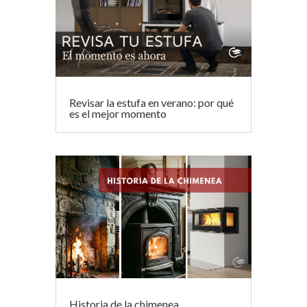
k
p
r
Revisar la estufa en verano: por qué
es el mejor momento
Historia de la chimenea