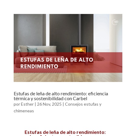
ac
w
m
n
h
o
e
itt
ai
ke
at
m
b
er
l
dI
s
p
o
n
A
ar
o
p
ti
k
p
r
Estufas de leña de alto rendimiento: eficiencia
térmica y sostenibilidad con Carbel
por
Esther
|
26 Nov, 2025
|
Consejos estufas y
chimeneas
Estufas de leña de alto rendimiento: