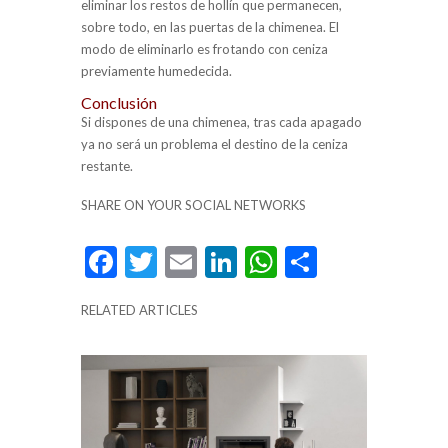
eliminar los restos de hollín que permanecen,
sobre todo, en las puertas de la chimenea. El
modo de eliminarlo es frotando con ceniza
previamente humedecida.
Conclusión
Si dispones de una chimenea, tras cada apagado
ya no será un problema el destino de la ceniza
restante.
SHARE ON YOUR SOCIAL NETWORKS
F
T
E
Li
W
C
ac
w
m
n
h
o
RELATED ARTICLES
e
itt
ai
ke
at
m
b
er
l
dI
s
p
o
n
A
ar
o
p
ti