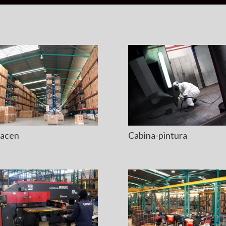
acen
Cabina-pintura