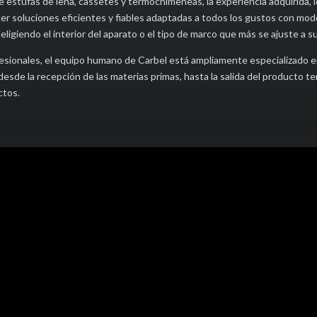
stufas de leña, cassetes y termochimeneas, la experiencia adquirida, los
er soluciones eficientes y fiables adaptadas a todos los gustos con mo
eligiendo el interior del aparato o el tipo de marco que más se ajuste a 
sionales, el equipo humano de Carbel está ampliamente especializado en t
desde la recepción de las materias primas, hasta la salida del producto t
ctos.