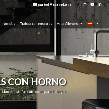
carbel@carbel.net
Noticias
Trabaja con nosotros
Área Clientes
AS CON HORNO
ección de estufas con horno para tu hogar