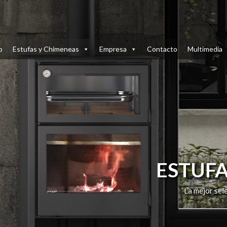
Reproductor
de
vídeo
o
Estufas y Chimeneas
Empresa
Contacto
Multimedia
ESTUF
La mejor sel