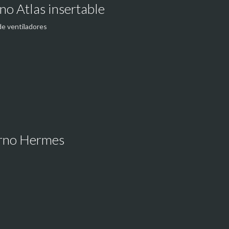
no Atlas insertable
de ventiladores
orno Hermes