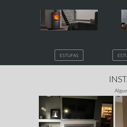
ESTUFAS
EST
INS
Algun