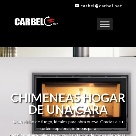
carbel@carbel.net
Reproductor
de
vídeo
CHIMENEAS HOGAR
DE UNA CARA
Gran visión de fuego, ideales para obra nueva. Gracias a su
turbina opcional, idóneas para
canalizar el aire caliente a otras habitación de forma silenciosa,