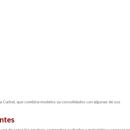
ma Carbel, que combina modelos ya consolidados con algunas de sus
antes
 ver de cerca los equipos, comprobar acabados y materiales y conocer e