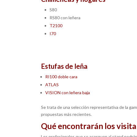
S80
RS80 con leñera
T2100
I70
Estufas de leña
RI100 doble cara
ATLAS
VISION con leñera baja
Se trata de una selección representativa de la ga
propuestas más recientes.
Qué encontrarán los visit
Los profesionales que se acerquen al stand podrán