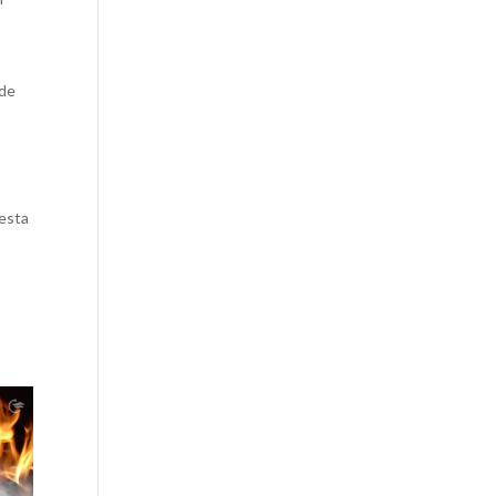
,
 de
uesta