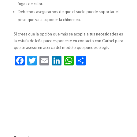
fugas de calor.
Debemos asegurarnos de que el suelo puede soportar el
peso que va a suponer la chimenea.
Si crees que la opción que más se acopla a tus necesidades es
la estufa de leña puedes ponerte en contacto con Carbel para
que te asesoren acerca del modelo que puedes elegir.
F
T
E
Li
W
C
ac
w
m
n
h
o
e
itt
ai
ke
at
m
b
er
l
dI
s
p
o
n
A
ar
o
p
ti
k
p
r