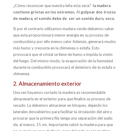
¿Cómo reconocer que nuestra leña esta seca?
la madera
contiene grietas en los extremo
s. Al
golpear dos trozos
de madera, el sonido debe de ser un sonido duro, seco.
Si por el contrario utilizamos madera verde debemos saber
que esta proporcionará menor energía en su proceso de
combustión,y por ello menos calor Además, generará mucho
más humo y creosota en la chimenea o estufa. Esto
provocará que el cristal se llene de humo e impida la visión
del fuego. Del mismo modo, la evaporación de la humedad
durante la combustión provocará el deterioro de tu estufa o
chimenea.
2. Almacenamiento exterior
Una vez hayamos cortado la madera es recomendable
almacenarla en el exterior para que finalice su proceso de
secado. La debemos almacenar en bloques, dejando los
laterales descubiertos para facilitar la circulación del aire y
procurar que la primera fila tenga una separación del suelo
de, al menos, 15 cm. Importante cubrir la madera para que
no se moje en caso de lluvia, pero dejando que la madera