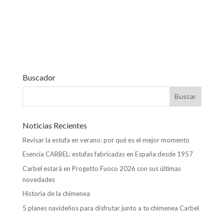
o
n
A
ar
o
p
ti
k
p
r
Buscador
Noticias Recientes
Revisar la estufa en verano: por qué es el mejor momento
Esencia CARBEL: estufas fabricadas en España desde 1957
Carbel estará en Progetto Fuoco 2026 con sus últimas
novedades
Historia de la chimenea
5 planes navideños para disfrutar junto a tu chimenea Carbel