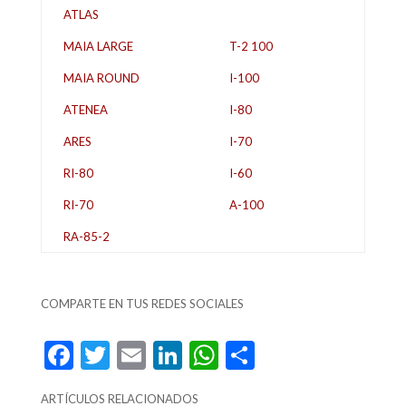
ATLAS
MAIA LARGE
T-2 100
MAIA ROUND
I-100
ATENEA
I-80
ARES
I-70
RI-80
I-60
RI-70
A-100
RA-85-2
COMPARTE EN TUS REDES SOCIALES
F
T
E
Li
W
C
ac
w
m
n
h
o
ARTÍCULOS RELACIONADOS