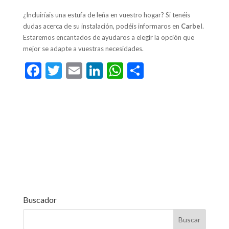
¿Incluiríais una estufa de leña en vuestro hogar? Si tenéis
dudas acerca de su instalación, podéis informaros en
Carbel
.
Estaremos encantados de ayudaros a elegir la opción que
mejor se adapte a vuestras necesidades.
F
T
E
Li
W
C
ac
w
m
n
h
o
e
itt
ai
ke
at
m
b
er
l
dI
s
p
o
n
A
ar
o
p
ti
k
p
r
Buscador