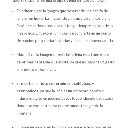
aporta disponer de una estufa de leña en nuestro hogar?
En primer lugar, la imagen que desprende una estufa de
leña en un hogar. La imagen de un grupo de amigos o una
familia reunidos alrededor del fuego siempre ha sido de lo
más idílico. El fuego en un hogar se convierte en un punto
de reunión para contar historias y pasar una buena velada.
Más allá de la imagen superficial, la leña es la
fuente de
calor más rentable
que existe, ya que no supone un gasto
energético de luz ni gas.
Es muy beneficioso en
términos ecológicos y
económicos
, ya que la leña es un elemento barato e
incluso gratuito en muchos casos (dependiendo de la zona
donde se encuentren, ya que se puede recoger de la
montaña).
Supone un ahorro en la cocina, ya que existe la opción de