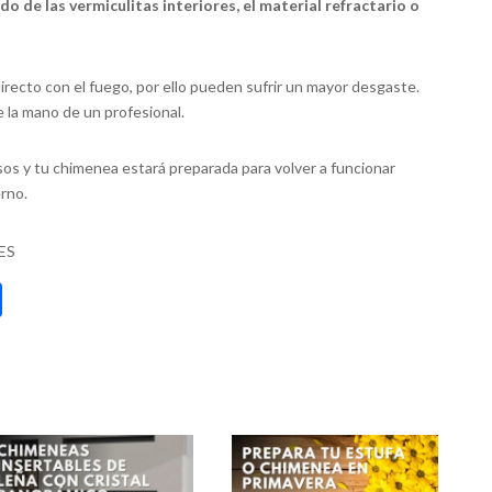
do de las vermiculitas interiores, el material refractario o
recto con el fuego, por ello pueden sufrir un mayor desgaste.
 la mano de un profesional.
sos y tu chimenea estará preparada para volver a funcionar
rno.
ES
C
o
m
p
ar
ti