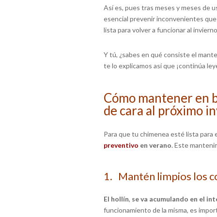
Así es, pues tras meses y meses de us
esencial prevenir inconvenientes que
lista para volver a funcionar al invier
Y tú, ¿sabes en qué consiste el mant
te lo explicamos así que ¡continúa le
Cómo mantener en b
de cara al próximo i
Para que tu chimenea esté lista para e
preventivo
en verano
. Este manteni
1. Mantén limpios los 
El hollín
,
se va acumulando en el int
funcionamiento de la misma, es import