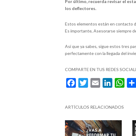
Por último, recuerda revisar el esta
los deflectores.
Estos elementos están en contacto di
Es importante, Asesorarse siempre de
Así que ya sabes, sigue estos tres pa
perfectamente con la llegada del invie
COMPARTE EN TUS REDES SOCIAL
F
T
E
Li
W
ac
w
m
n
h
e
itt
ai
ke
at
ARTÍCULOS RELACIONADOS
b
er
l
dI
s
o
n
A
o
p