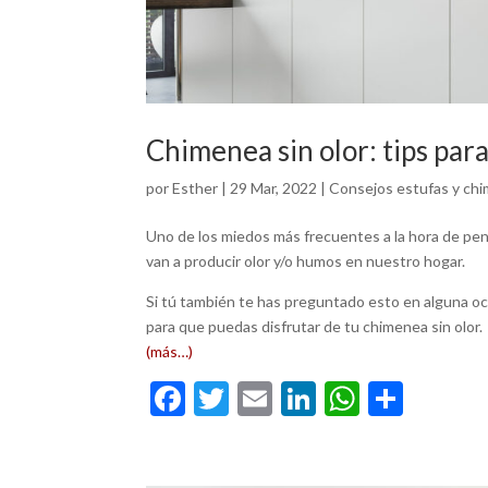
Chimenea sin olor: tips par
por
Esther
|
29 Mar, 2022
|
Consejos estufas y ch
Uno de los miedos más frecuentes a la hora de pe
van a producir olor y/o humos en nuestro hogar.
Si tú también te has preguntado esto en alguna oca
para que puedas disfrutar de tu chimenea sin olor.
(más…)
F
T
E
Li
W
C
ac
w
m
n
h
o
e
itt
ai
ke
at
m