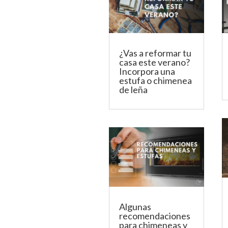
k
p
¿Vas a reformar tu
casa este verano?
Incorpora una
estufa o chimenea
de leña
Algunas
recomendaciones
para chimeneas y