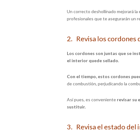
Un correcto deshollinado mejorará la e
profesionales que te asegurarán un r
2. Revisa los cordones d
Los cordones son juntas que se inst
el interior quede sellado
.
Con el tiempo, estos cordones pue
de combustión, perjudicando la combus
Así pues, es conveniente
revisar su 
sustituir.
3. Revisa el estado del i