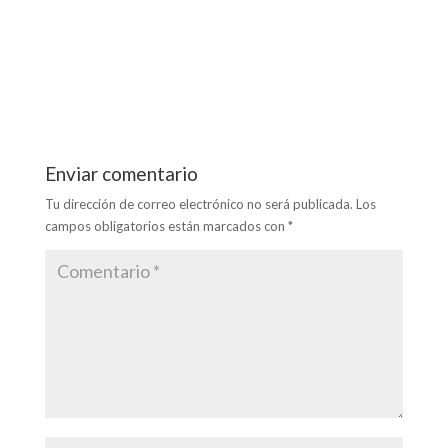
e
itt
ai
ke
at
m
b
er
l
dI
s
p
o
n
A
ar
o
p
ti
k
p
r
Enviar comentario
Tu dirección de correo electrónico no será publicada.
Los
campos obligatorios están marcados con
*