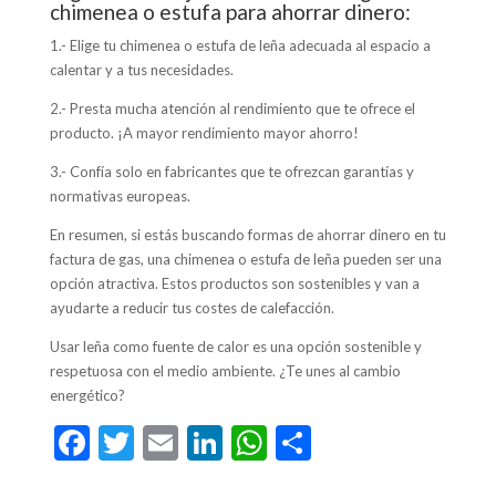
chimenea o estufa para ahorrar dinero:
1.- Elige tu chimenea o estufa de leña adecuada al espacio a
calentar y a tus necesidades.
2.- Presta mucha atención al rendimiento que te ofrece el
producto. ¡A mayor rendimiento mayor ahorro!
3.- Confía solo en fabricantes que te ofrezcan garantías y
normativas europeas.
En resumen, si estás buscando formas de ahorrar dinero en tu
factura de gas, una chimenea o estufa de leña pueden ser una
opción atractiva. Estos productos son sostenibles y van a
ayudarte a reducir tus costes de calefacción.
Usar leña como fuente de calor es una opción sostenible y
respetuosa con el medio ambiente. ¿Te unes al cambio
energético?
F
T
E
Li
W
C
ac
w
m
n
h
o