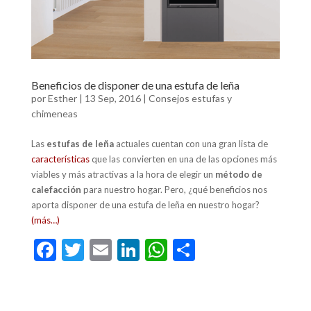
Beneficios de disponer de una estufa de leña
por
Esther
|
13 Sep, 2016
|
Consejos estufas y
chimeneas
Las
estufas de leña
actuales cuentan con una gran lista de
características
que las convierten en una de las opciones más
viables y más atractivas a la hora de elegir un
método de
calefacción
para nuestro hogar. Pero, ¿qué beneficios nos
aporta disponer de una estufa de leña en nuestro hogar?
(más…)
F
T
E
Li
W
C
ac
w
m
n
h
o
e
itt
ai
ke
at
m