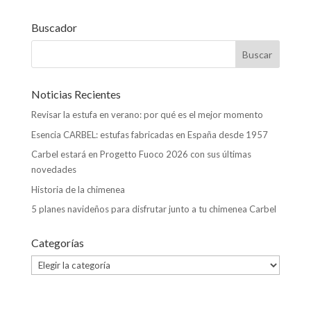
b
er
l
dI
s
p
o
n
A
ar
Buscador
o
p
ti
k
p
r
Noticias Recientes
Revisar la estufa en verano: por qué es el mejor momento
Esencia CARBEL: estufas fabricadas en España desde 1957
Carbel estará en Progetto Fuoco 2026 con sus últimas
novedades
Historia de la chimenea
5 planes navideños para disfrutar junto a tu chimenea Carbel
Categorías
Categorías