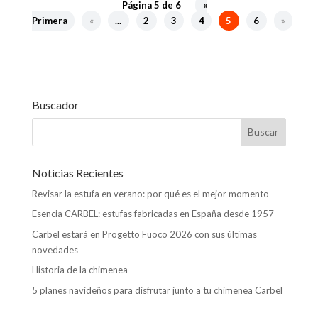
b
er
l
dI
s
p
Página 5 de 6
«
Primera
«
...
2
3
4
5
6
»
o
n
A
ar
o
p
ti
k
p
r
Buscador
Noticias Recientes
Revisar la estufa en verano: por qué es el mejor momento
Esencia CARBEL: estufas fabricadas en España desde 1957
Carbel estará en Progetto Fuoco 2026 con sus últimas
novedades
Historia de la chimenea
5 planes navideños para disfrutar junto a tu chimenea Carbel