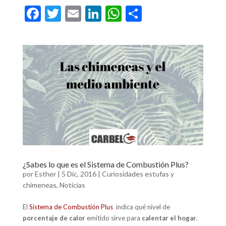
F
T
E
Li
W
C
ac
w
m
n
h
o
e
itt
ai
ke
at
m
b
er
l
dI
s
p
o
n
A
ar
o
p
ti
k
p
r
¿Sabes lo que es el Sistema de Combustión Plus?
por
Esther
|
5 Dic, 2016
|
Curiosidades estufas y
chimeneas
,
Noticias
El
Sistema de Combustión Plus
indica qué nivel de
porcentaje de calor
emitido sirve para
calentar el hogar
.