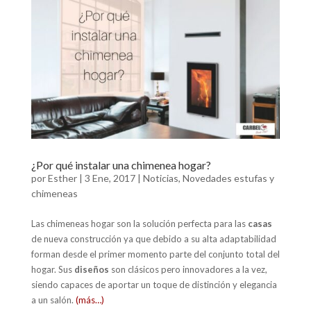
e
itt
ai
ke
at
m
b
er
l
dI
s
p
o
n
A
ar
o
p
ti
k
p
r
¿Por qué instalar una chimenea hogar?
por
Esther
|
3 Ene, 2017
|
Noticias
,
Novedades estufas y
chimeneas
Las chimeneas hogar son la solución perfecta para las
casas
de nueva construcción ya que debido a su alta adaptabilidad
forman desde el primer momento parte del conjunto total del
hogar. Sus
diseños
son clásicos pero innovadores a la vez,
siendo capaces de aportar un toque de distinción y elegancia
a un salón.
(más…)