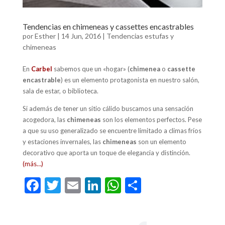
Tendencias en chimeneas y cassettes encastrables
por
Esther
|
14 Jun, 2016
|
Tendencias estufas y
chimeneas
En
Carbel
sabemos que un «hogar» (
chimenea
o
cassette
encastrable
) es un elemento protagonista en nuestro salón,
sala de estar, o biblioteca.
Si además de tener un sitio cálido buscamos una sensación
acogedora, las
chimeneas
son los elementos perfectos. Pese
a que su uso generalizado se encuentre limitado a climas fríos
y estaciones invernales, las
chimeneas
son un elemento
decorativo que aporta un toque de elegancia y distinción.
(más…)
F
T
E
Li
W
C
ac
w
m
n
h
o
e
itt
ai
ke
at
m