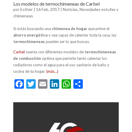
Los modelos de termochimeneas de Carbel
por
Esther
|
16 Feb, 2017
|
Noticias
,
Novedades estufas y
chimeneas
Si estás buscando una
chimenea de hogar
que prime el
ahorro energético
y sea capaz de calentar toda la casa, las
termochimeneas
pueden ser lo que buscas.
Carbel
cuenta con diferentes modelos de
termochimeneas
de combustión
optima que permite tanto calentar los
radiadores como el agua para el uso sanitario de baño y
cocina de tu hogar.
(más…)
F
T
E
Li
W
C
ac
w
m
n
h
o
e
itt
ai
ke
at
m
b
er
l
dI
s
p
o
n
A
ar
o
p
ti