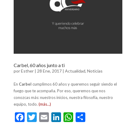
k
p
r
Carbel, 60 años junto a ti
por
Esther
|
28 Ene, 2017
|
Actualidad
,
Noticias
En
Carbel
cumplimos 60 años y queremos seguir siendo el
fuego que te acompaña. Por eso, queremos que nos
conozcas más: nuestros inicios, nuestra filosofía, nuestro
equipo, todo.
(más…)
F
T
E
Li
W
C
ac
w
m
n
h
o