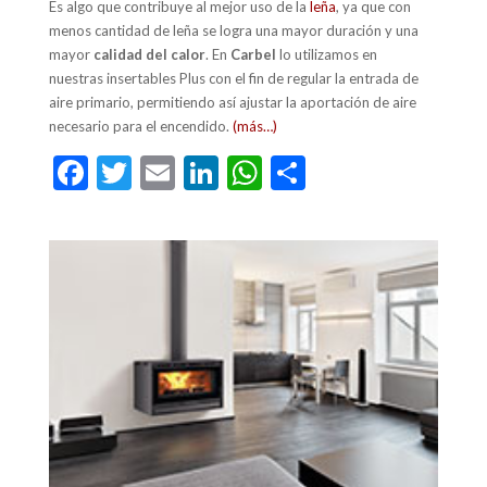
Es algo que contribuye al mejor uso de la
leña
, ya que con
menos cantidad de leña se logra una mayor duración y una
mayor
calidad del calor
. En
Carbel
lo utilizamos en
nuestras insertables Plus con el fin de regular la entrada de
aire primario, permitiendo así ajustar la aportación de aire
necesario para el encendido.
(más…)
F
T
E
Li
W
C
ac
w
m
n
h
o
e
itt
ai
ke
at
m
b
er
l
dI
s
p
o
n
A
ar
o
p
ti
k
p
r