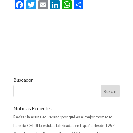
F
T
E
Li
W
C
ac
w
m
n
h
o
e
itt
ai
ke
at
m
b
er
l
dI
s
p
o
n
A
ar
o
p
ti
k
p
r
Buscador
Noticias Recientes
Revisar la estufa en verano: por qué es el mejor momento
Esencia CARBEL: estufas fabricadas en España desde 1957