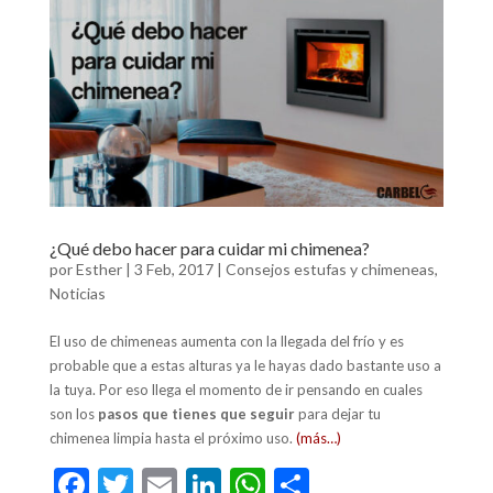
o
n
A
ar
o
p
ti
k
p
r
¿Qué debo hacer para cuidar mi chimenea?
por
Esther
|
3 Feb, 2017
|
Consejos estufas y chimeneas
,
Noticias
El uso de chimeneas aumenta con la llegada del frío y es
probable que a estas alturas ya le hayas dado bastante uso a
la tuya. Por eso llega el momento de ir pensando en cuales
son los
pasos que tienes que seguir
para dejar tu
chimenea limpia hasta el próximo uso.
(más…)
F
T
E
Li
W
C