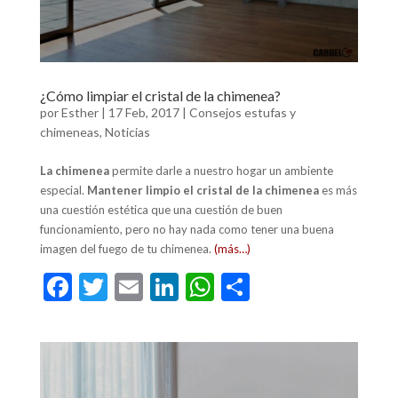
¿Cómo limpiar el cristal de la chimenea?
por
Esther
|
17 Feb, 2017
|
Consejos estufas y
chimeneas
,
Noticias
La chimenea
permite darle a nuestro hogar un ambiente
especial.
Mantener limpio el cristal de la chimenea
es más
una cuestión estética que una cuestión de buen
funcionamiento, pero no hay nada como tener una buena
imagen del fuego de tu chimenea.
(más…)
F
T
E
Li
W
C
ac
w
m
n
h
o
e
itt
ai
ke
at
m
b
er
l
dI
s
p