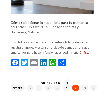
Cómo seleccionar la mejor leña para tu chimenea
por
Esther
|
19 Oct, 2016
|
Consejos estufas y
chimeneas
,
Noticias
Uno de los aspectos más importantes a la hora de utilizar
nuestra chimenea y estufa es el
tipo de combustible
que
empleamos para hacerla funcionar, es decir la leña.
(más…)
F
T
E
Li
W
C
ac
w
m
n
h
o
e
itt
ai
ke
at
m
b
er
l
dI
s
p
Página 7 de 8
«
Primera
«
...
4
5
6
7
8
»
o
n
A
ar
o
p
ti