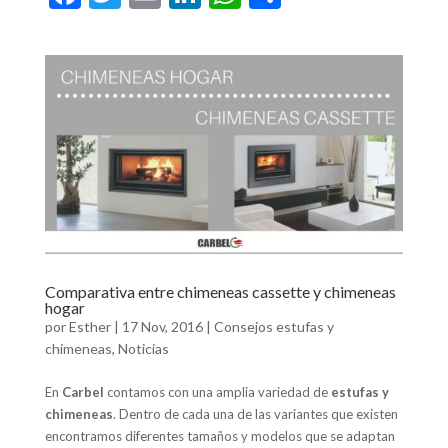
ac
w
m
n
h
o
e
itt
ai
ke
at
m
b
er
l
dI
s
p
o
n
A
ar
o
p
ti
k
p
r
Comparativa entre chimeneas cassette y chimeneas
hogar
por
Esther
|
17 Nov, 2016
|
Consejos estufas y
chimeneas
,
Noticias
En
Carbel
contamos con una amplia variedad de
estufas y
chimeneas
. Dentro de cada una de las variantes que existen
encontramos diferentes tamaños y modelos que se adaptan