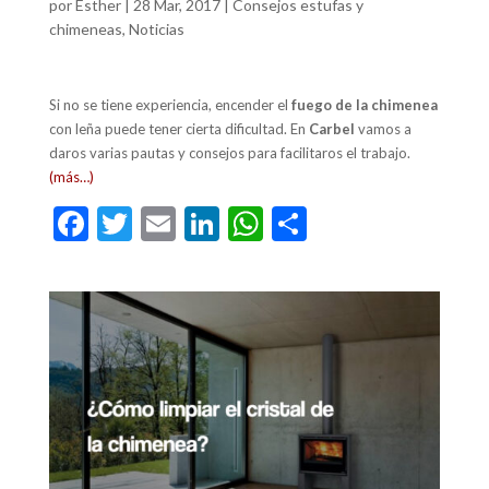
por
Esther
|
28 Mar, 2017
|
Consejos estufas y
chimeneas
,
Noticias
Si no se tiene experiencia, encender el
fuego de la chimenea
con leña puede tener cierta dificultad. En
Carbel
vamos a
daros varias pautas y consejos para facilitaros el trabajo.
(más…)
F
T
E
Li
W
C
ac
w
m
n
h
o
e
itt
ai
ke
at
m
b
er
l
dI
s
p
o
n
A
ar
o
p
ti
k
p
r