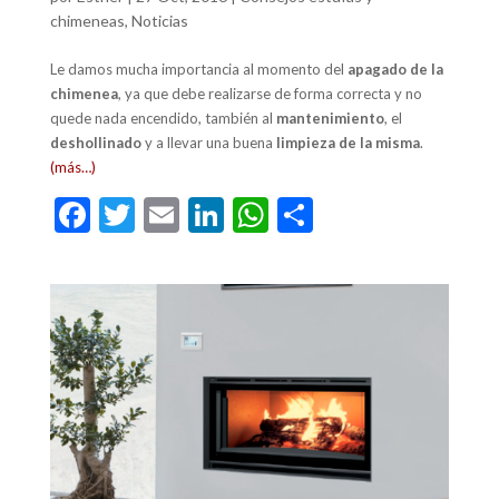
chimeneas
,
Noticias
Le damos mucha importancia al momento del
apagado de la
chimenea
, ya que debe realizarse de forma correcta y no
quede nada encendido, también al
mantenimiento
, el
deshollinado
y a llevar una buena
limpieza de la misma
.
(más…)
F
T
E
Li
W
C
ac
w
m
n
h
o
e
itt
ai
ke
at
m
b
er
l
dI
s
p
o
n
A
ar
o
p
ti
k
p
r