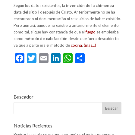
Según los datos existentes, la
invención de la chimenea
data del siglo I después de Cristo. Anteriormente no se ha
encontrado ni documentación ni resquicios de haber existido.
Pero aún así, aunque no existiera anteriormente el elemento
como tal, si que hay constancia de que el
fuego
se empleaba
como
método de calefacción
desde que fuera descubierto,
ya que a parte era el método de
cocina
.
(más…)
F
T
E
Li
W
C
ac
w
m
n
h
o
e
itt
ai
ke
at
m
b
er
l
dI
s
p
o
n
A
ar
Buscador
o
p
ti
k
p
r
Noticias Recientes
Revisar la estufa en verano: por qué es el mejor momento