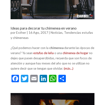
Ideas para decorar tu chimenea en verano
por
Esther
|
16 Ago, 2017
|
Noticias
,
Tendencias estufas
y chimeneas
¿Qué podemos hacer con la
chimenea
durante las épocas de
verano? Ya sean
estufas de leña
o una
chimenea de hogar
no
dejes que pasen desapercibidas, recuerda que son focos de
atención y aunque hay meses del año que no se utilizan no
quiere decir que se tengan que olvidar.
(más…)
F
T
E
Li
W
C
ac
w
m
n
h
o
e
itt
ai
ke
at
m
b
er
l
dI
s
p