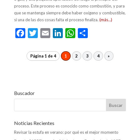
proceso. Este proceso es conocido como combustión, y para
que se mantenga siempre debe haber oxígeno y combustible,
si una de las dos cosas falta el proceso finaliza.
(más…)
F
T
E
Li
W
C
ac
w
m
n
h
o
e
itt
ai
ke
at
m
Página 1 de 4
1
2
3
4
»
b
er
l
dI
s
p
o
n
A
ar
o
p
ti
k
p
r
Buscador
Noticias Recientes
Revisar la estufa en verano: por qué es el mejor momento