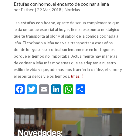
Estufas con horno, el encanto de cocinar a leña
por
Esther
|
29 Mar, 2018
|
Noticias
Las
estufas con horno
, aparte de ser un complemento que
le da un toque especial al hogar, tienen ese punto nostálgico
que te transporta al olor y al sabor de la comida cocinada a
leña. El cocinado a leña nos va a transportar a esos años
donde los guisos se cocinaban lentamente en los fogones
porque el tiempo no importaba. Actualmente hay maneras
de cocinar a leña más modernas que se adaptan a nuestro
estilo de vida y que, además, nos traerán la calidez, el sabor y
el espíritu de los viejos tiempos.
(más…)
F
T
E
Li
W
C
ac
w
m
n
h
o
e
itt
ai
ke
at
m
b
er
l
dI
s
p
o
n
A
ar