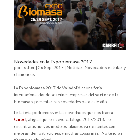
o
p
ti
k
p
r
Novedades en la Expobiomasa 2017
por
Esther
|
26 Sep, 2017
|
Noticias
,
Novedades estufas y
chimeneas
La
Expobiomasa
2017 de Valladolid es una feria
internacional donde se reúnen empresas del
sector de la
biomasa
y presentan sus novedades para este año.
En la feria podremos ver las novedades que nos traerá
Carbel
, al igual que el nuevo catálogo 2017/2018. Te
encontrarás nuevos modelos, algunos ya existentes con
mejoras, demostraciones, y muchas cosas más. ¡No tendrás
tiempo de aburrirte!