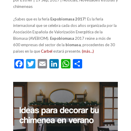
chimeneas
¿Sabes que es la feria
Expobiomasa 2017
? Es la feria
internacional que se celebra cada dos años organizada por la
Asociación Española de Valorización Energética de la
Biomasa (AVEBIOM).
Expobiomasa
2017 reúne a más de
600 empresas del sector de la
biomasa
, procedentes de 30
países en la que
Carbel
estará presente.
(más…)
F
T
E
Li
W
C
ac
w
m
n
h
o
e
itt
ai
ke
at
m
b
er
l
dI
s
p
o
n
A
ar
o
p
ti
k
p
r