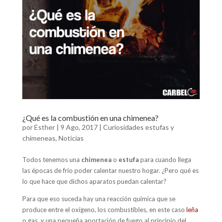
o
n
A
ar
o
p
ti
k
p
r
¿Qué es la combustión en una chimenea?
por
Esther
|
9 Ago, 2017
|
Curiosidades estufas y
chimeneas
,
Noticias
Todos tenemos una
chimenea
o
estufa
para cuando llega
las épocas de frío poder calentar nuestro hogar. ¿Pero qué es
lo que hace que dichos aparatos puedan calentar?
Para que eso suceda hay una reacción química que se
produce entre el oxígeno, los combustibles, en este caso
leña
o gas, y una pequeña aportación de fuego al principio del