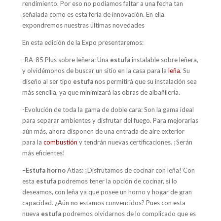
rendimiento. Por eso no podíamos faltar a una fecha tan
señalada como es esta feria de innovación. En ella
expondremos nuestras últimas novedades
En esta edición de la Expo presentaremos:
-RA-85 Plus sobre leñera: Una
estufa
instalable sobre leñera,
y olvidémonos de buscar un sitio en la casa para la
leña
. Su
diseño al ser tipo
estufa
nos permitirá que su instalación sea
más sencilla, ya que minimizará las obras de albañilería.
-Evolución de toda la gama de doble cara: Son la gama ideal
para separar ambientes y disfrutar del fuego. Para mejorarlas
aún más, ahora disponen de una entrada de aire exterior
para la
combustión
y tendrán nuevas certificaciones. ¡Serán
más eficientes!
–
Estufa horno
Atlas: ¡Disfrutamos de cocinar con leña! Con
esta
estufa
podremos tener la opción de cocinar, si lo
deseamos, con leña ya que posee un horno y hogar de gran
capacidad. ¿Aún no estamos convencidos? Pues con esta
nueva
estufa
podremos olvidarnos de lo complicado que es