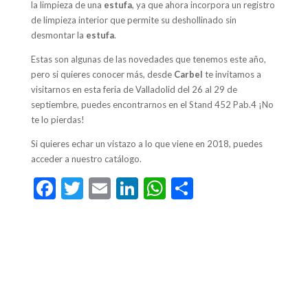
la limpieza de una
estufa
, ya que ahora incorpora un registro
de limpieza interior que permite su deshollinado sin
desmontar la
estufa
.
Estas son algunas de las novedades que tenemos este año,
pero si quieres conocer más, desde
Carbel
te invitamos a
visitarnos en esta feria de Valladolid del 26 al 29 de
septiembre, puedes encontrarnos en el Stand 452 Pab.4 ¡No
te lo pierdas!
Si quieres echar un vistazo a lo que viene en 2018, puedes
acceder a nuestro catálogo.
F
T
E
Li
W
C
ac
w
m
n
h
o
e
itt
ai
ke
at
m
b
er
l
dI
s
p
o
n
A
ar
o
p
ti