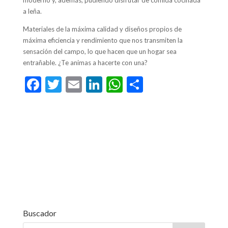
a leña.
Materiales de la máxima calidad y diseños propios de
máxima eficiencia y rendimiento que nos transmiten la
sensación del campo, lo que hacen que un hogar sea
entrañable. ¿Te animas a hacerte con una?
F
T
E
Li
W
C
ac
w
m
n
h
o
e
itt
ai
ke
at
m
b
er
l
dI
s
p
o
n
A
ar
o
p
ti
k
p
r
Buscador