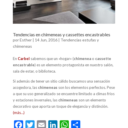
Tendencias en chimeneas y cassettes encastrables
por
Esther
|
14 Jun, 2016
|
Tendencias estufas y
chimeneas
En
Carbel
sabemos que un «hogar» (
chimenea
o
cassette
encastrable
) es un elemento protagonista en nuestro salón,
sala de estar, o biblioteca.
Si además de tener un sitio cálido buscamos una sensación
acogedora, las
chimeneas
son los elementos perfectos. Pese
a que su uso generalizado se encuentre limitado a climas fríos
y estaciones invernales, las
chimeneas
son un elemento
decorativo que aporta un toque de elegancia y distinción.
(más…)
F
T
E
Li
W
C