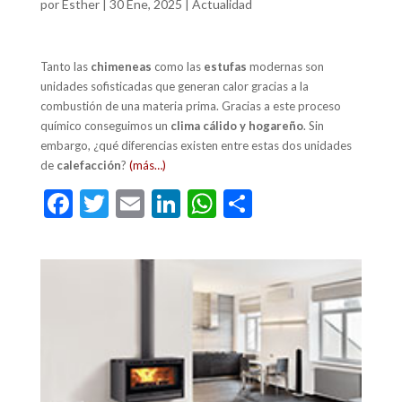
por
Esther
|
30 Ene, 2025
|
Actualidad
Tanto las
chimeneas
como las
estufas
modernas son
unidades sofisticadas que generan calor gracias a la
combustión de una materia prima. Gracias a este proceso
químico conseguimos un
clima cálido y hogareño
. Sin
embargo, ¿qué diferencias existen entre estas dos unidades
de
calefacción
?
(más…)
F
T
E
Li
W
C
ac
w
m
n
h
o
e
itt
ai
ke
at
m
b
er
l
dI
s
p
o
n
A
ar
o
p
ti
k
p
r