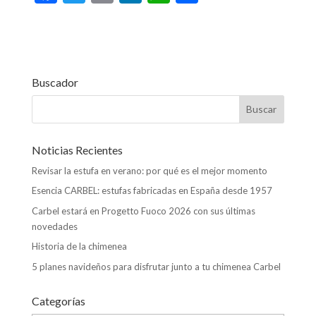
ac
w
m
n
h
o
e
itt
ai
ke
at
m
b
er
l
dI
s
p
o
n
A
ar
Buscador
o
p
ti
k
p
r
Noticias Recientes
Revisar la estufa en verano: por qué es el mejor momento
Esencia CARBEL: estufas fabricadas en España desde 1957
Carbel estará en Progetto Fuoco 2026 con sus últimas
novedades
Historia de la chimenea
5 planes navideños para disfrutar junto a tu chimenea Carbel
Categorías