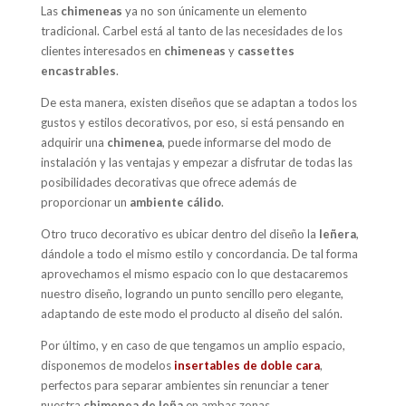
Las
chimeneas
ya no son únicamente un elemento
tradicional. Carbel está al tanto de las necesidades de los
clientes interesados en
chimeneas
y
cassettes
encastrables
.
De esta manera, existen diseños que se adaptan a todos los
gustos y estilos decorativos, por eso, si está pensando en
adquirir una
chimenea
, puede informarse del modo de
instalación y las ventajas y empezar a disfrutar de todas las
posibilidades decorativas que ofrece además de
proporcionar un
ambiente cálido
.
Otro truco decorativo es ubicar dentro del diseño la
leñera
,
dándole a todo el mismo estilo y concordancia. De tal forma
aprovechamos el mismo espacio con lo que destacaremos
nuestro diseño, logrando un punto sencillo pero elegante,
adaptando de este modo el producto al diseño del salón.
Por último, y en caso de que tengamos un amplio espacio,
disponemos de modelos
insertables de doble cara
,
perfectos para separar ambientes sin renunciar a tener
nuestra
chimenea de leña
en ambas zonas.