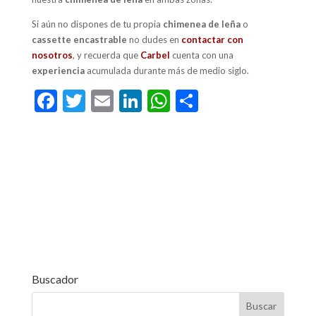
Si aún no dispones de tu propia
chimenea de leña
o
cassette encastrable
no dudes en
contactar con
nosotros
, y recuerda que
Carbel
cuenta con una
experiencia
acumulada durante más de medio siglo
.
F
T
E
Li
W
C
ac
w
m
n
h
o
e
itt
ai
ke
at
m
b
er
l
dI
s
p
o
n
A
ar
o
p
ti
k
p
r
Buscador