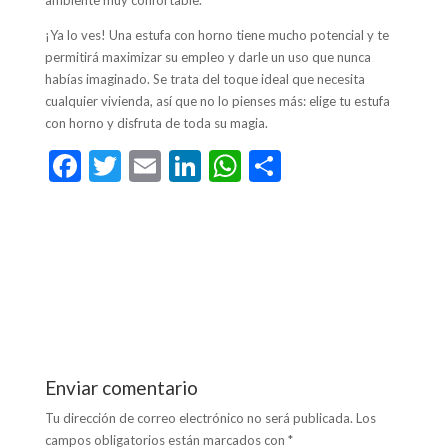
¡Ya lo ves! Una estufa con horno tiene mucho potencial y te
permitirá maximizar su empleo y darle un uso que nunca
habías imaginado. Se trata del toque ideal que necesita
cualquier vivienda, así que no lo pienses más: elige tu estufa
con horno y disfruta de toda su magia.
F
T
E
Li
W
C
ac
w
m
n
h
o
e
itt
ai
ke
at
m
b
er
l
dI
s
p
o
n
A
ar
o
p
ti
k
p
r
Enviar comentario
Tu dirección de correo electrónico no será publicada.
Los
campos obligatorios están marcados con
*