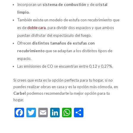
Incorporan un
sistema de combustión
y de
cristal
limpio
.
También existe un modelo de estufa con recubrimiento que
es de
doble cara
, para dividir dos espacios y que ambos
puedan disfrutar del espectáculo del fuego.
Ofrecen
distintos tamaños de estufas con
recubrimiento
que se adaptan a los distintos tipos de
espacio.
Las emisiones de CO se encuentran entre 0,12 y 0,27%.
Si crees que esta es la opción perfecta para tu hogar, si no
puedes realizar obras en casa y es la opción más cómoda, en
Carbel
podemos recomendarte la mejor opción para tu
hogar.
F
T
E
Li
W
C
ac
w
m
n
h
o
e
itt
ai
ke
at
m