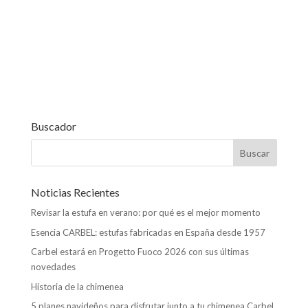
b
er
l
dI
s
p
o
n
A
ar
o
p
ti
k
p
r
Buscador
Noticias Recientes
Revisar la estufa en verano: por qué es el mejor momento
Esencia CARBEL: estufas fabricadas en España desde 1957
Carbel estará en Progetto Fuoco 2026 con sus últimas
novedades
Historia de la chimenea
5 planes navideños para disfrutar junto a tu chimenea Carbel