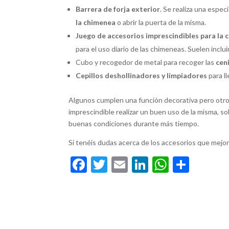
Barrera de forja exterior
. Se realiza una espe
la chimenea
o abrir la puerta de la misma.
Juego de accesorios imprescindibles para la
para el uso diario de las chimeneas. Suelen inclui
Cubo y recogedor de metal para recoger las
cen
Cepillos deshollinadores y limpiadores
para l
Algunos cumplen una función decorativa pero otros,
imprescindible realizar un buen uso de la misma, 
buenas condiciones durante más tiempo.
Si tenéis dudas acerca de los accesorios que mejo
F
T
E
Li
W
C
ac
w
m
n
h
o
e
itt
ai
ke
at
m
b
er
l
dI
s
p