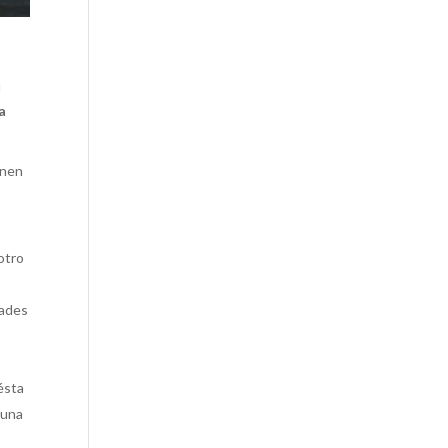
l
a
inen
 otro
dades
 ésta
 una