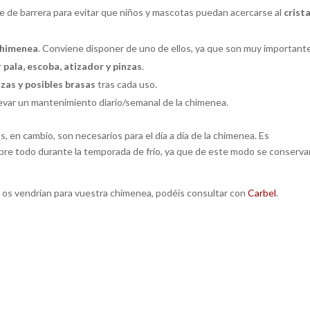
cie de barrera para evitar que niños y mascotas puedan acercarse al
crist
 chimenea
. Conviene disponer de uno de ellos, ya que son muy important
r
pala, escoba, atizador y pinzas
.
izas y posibles brasas
tras cada uso.
levar un mantenimiento diario/semanal de la chimenea.
 en cambio, son necesarios para el día a día de la chimenea. Es
sobre todo durante la temporada de frío, ya que de este modo se conserva
r os vendrían para vuestra chimenea, podéis consultar con
Carbel
.