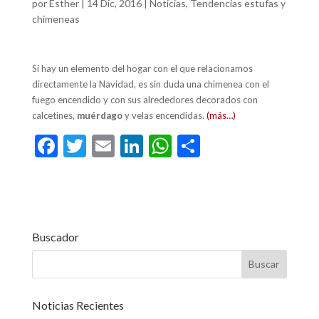
por
Esther
|
14 Dic, 2016
|
Noticias
,
Tendencias estufas y
chimeneas
Si hay un elemento del hogar con el que relacionamos
directamente la Navidad, es sin duda una chimenea con el
fuego encendido y con sus alrededores decorados con
calcetines,
muérdago
y velas encendidas.
(más…)
F
T
E
Li
W
C
ac
w
m
n
h
o
e
itt
ai
ke
at
m
b
er
l
dI
s
p
o
n
A
ar
Buscador
o
p
ti
k
p
r
Noticias Recientes