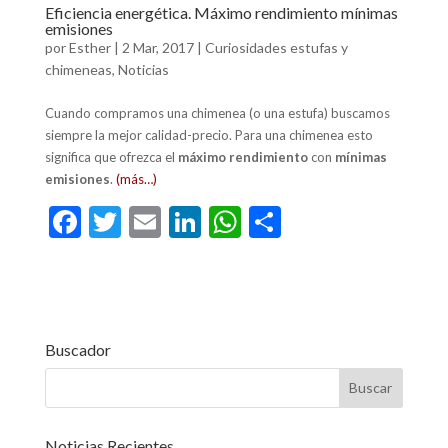
Eficiencia energética. Máximo rendimiento mínimas
emisiones
por
Esther
|
2 Mar, 2017
|
Curiosidades estufas y
chimeneas
,
Noticias
Cuando compramos una chimenea (o una estufa) buscamos
siempre la mejor calidad-precio. Para una chimenea esto
significa que ofrezca el
máximo rendimiento
con
mínimas
emisiones
.
(más…)
F
T
E
Li
W
C
ac
w
m
n
h
o
e
itt
ai
ke
at
m
b
er
l
dI
s
p
o
n
A
ar
Buscador
o
p
ti
k
p
r
Noticias Recientes