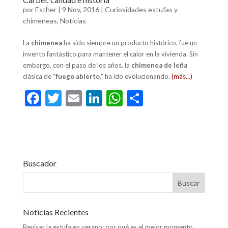
por
Esther
|
9 Nov, 2016
|
Curiosidades estufas y
chimeneas
,
Noticias
La
chimenea
ha sido siempre un producto histórico, fue un
invento fantástico para mantener el calor en la vivienda.
Sin
embargo, con el paso de los años, la
chimenea de leña
clásica de “
fuego abierto
,” ha ido evolucionando.
(más…)
F
T
E
Li
W
C
ac
w
m
n
h
o
e
itt
ai
ke
at
m
b
er
l
dI
s
p
o
n
A
ar
Buscador
o
p
ti
k
p
r
Noticias Recientes
Revisar la estufa en verano: por qué es el mejor momento