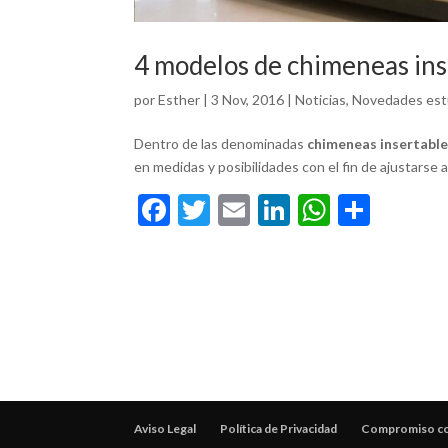
4 modelos de chimeneas ins
por
Esther
|
3 Nov, 2016
|
Noticias
,
Novedades est
Dentro de las denominadas
chimeneas insertabl
en medidas y posibilidades con el fin de ajustarse
F
T
E
Li
W
C
ac
w
m
n
h
o
e
itt
ai
ke
at
m
b
er
l
dI
s
p
o
n
A
ar
o
p
ti
k
p
r
Aviso Legal
Política de Privacidad
Compromiso con