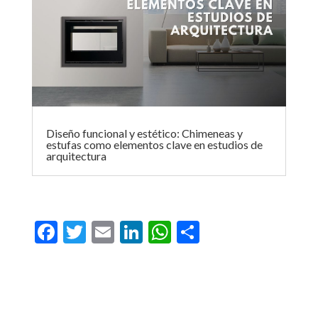
Diseño funcional y estético: Chimeneas y
estufas como elementos clave en estudios de
arquitectura
F
T
E
Li
W
C
ac
w
m
n
h
o
e
itt
ai
ke
at
m
b
er
l
dI
s
p