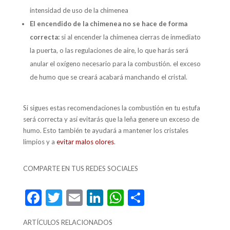
intensidad de uso de la chimenea
El encendido de la chimenea no se hace de forma
correcta:
si al encender la chimenea cierras de inmediato
la puerta, o las regulaciones de aire, lo que harás será
anular el oxígeno necesario para la combustión. el exceso
de humo que se creará acabará manchando el cristal.
Si sigues estas recomendaciones la combustión en tu estufa
será correcta y así evitarás que la leña genere un exceso de
humo. Esto también te ayudará a mantener los cristales
limpios y a
evitar malos olores
.
COMPARTE EN TUS REDES SOCIALES
F
T
E
Li
W
C
ac
w
m
n
h
o
ARTÍCULOS RELACIONADOS