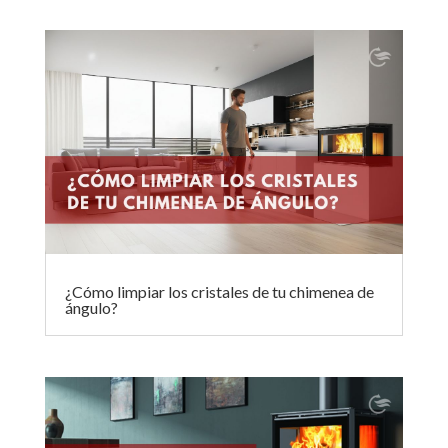
e
itt
ai
ke
at
m
b
er
l
dI
s
p
o
n
A
ar
o
p
ti
k
p
r
¿Cómo limpiar los cristales de tu chimenea de
ángulo?