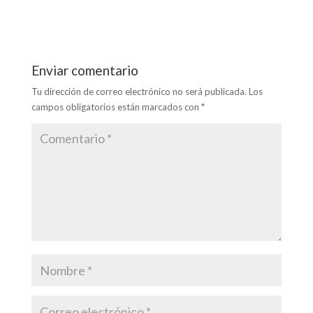
o
n
A
ar
o
p
ti
k
p
r
Enviar comentario
Tu dirección de correo electrónico no será publicada.
Los
campos obligatorios están marcados con
*