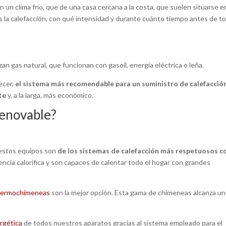
 un clima frío, que de una casa cercana a la costa, que suelen situarse e
s la calefacción, con qué intensidad y durante cuánto tiempo antes de t
an gas natural, que funcionan con gasoil, energía eléctrica o leña.
ecer,
el sistema más recomendable para un suministro de calefacció
te
y, a la larga, más económico.
renovable?
 estos equipos son
de los sistemas de calefacción más respetuosos co
ncia calorífica y son capaces de calentar todo el hogar con grandes
 termochimeneas
son la mejor opción. Esta gama de chimeneas alcanza u
ergética
de todos nuestros aparatos gracias al sistema empleado para el