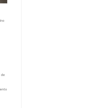
sino
o de
iento