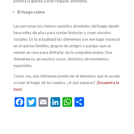
pondrá la guinda a este relajado ambiente.
El fuego reúne
Las personas nos hemos reunidos alrededor del fuego desde
hace miles de años para contar historias y crear vínculos
sociales. En la actualidad las chimeneas son ese lugar especial
en el que las familias, grupos de amigos o parejas que se
reúnen en casa para disfrutar de la compañía mutua. Una
chimenea es, en muchos casos, sinónimo de momentos
especiales.
Como ves, una chimenea puede ser el elemento que te ayude
a crear el hogar de tus sueños. ¿A qué esperas? ¡
Encuentra la
tuya
!
F
T
E
Li
W
C
ac
w
m
n
h
o
e
itt
ai
ke
at
m
b
er
l
dI
s
p