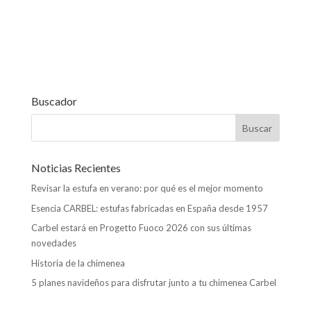
o
n
A
ar
o
p
ti
k
p
r
Buscador
Noticias Recientes
Revisar la estufa en verano: por qué es el mejor momento
Esencia CARBEL: estufas fabricadas en España desde 1957
Carbel estará en Progetto Fuoco 2026 con sus últimas
novedades
Historia de la chimenea
5 planes navideños para disfrutar junto a tu chimenea Carbel