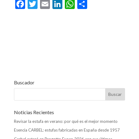
F
T
E
Li
W
C
ac
w
m
n
h
o
e
itt
ai
ke
at
m
b
er
l
dI
s
p
o
n
A
ar
o
p
ti
k
p
r
Buscador
Noticias Recientes
Revisar la estufa en verano: por qué es el mejor momento
Esencia CARBEL: estufas fabricadas en España desde 1957
Carbel estará en Progetto Fuoco 2026 con sus últimas