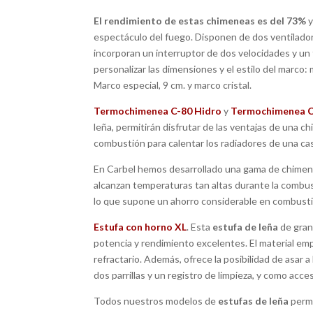
El rendimiento de estas chimeneas es del 73%
y
espectáculo del fuego. Disponen de dos ventiladores
incorporan un interruptor de dos velocidades y u
personalizar las dimensiones y el estilo del marco: 
Marco especial, 9 cm. y marco cristal.
Termochimenea C-80 Hidro
y
Termochimenea C
leña, permitirán disfrutar de las ventajas de una 
combustión para calentar los radiadores de una cas
En Carbel hemos desarrollado una gama de chimen
alcanzan temperaturas tan altas durante la combu
lo que supone un ahorro considerable en combustib
Estufa con horno XL
. Esta
estufa de leña
de gran
potencia y rendimiento excelentes. El material emp
refractario. Además, ofrece la posibilidad de asar a
dos parrillas y un registro de limpieza, y como acce
Todos nuestros modelos de
estufas de leña
permi