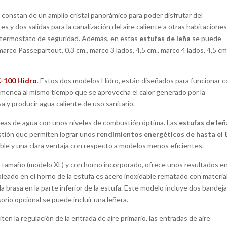
 constan de un amplio cristal panorámico para poder disfrutar del
 y dos salidas para la canalización del aire caliente a otras habitaciones
n termostato de seguridad. Además, en estas
estufas de leña
se puede
marco Passepartout, 0,3 cm., marco 3 lados, 4,5 cm., marco 4 lados, 4,5 cm
-100 Hidro
. Estos dos modelos Hidro, están diseñados para funcionar 
chimenea al mismo tiempo que se aprovecha el calor generado por la
a y producir agua caliente de uso sanitario.
eas de agua con unos niveles de combustión óptima. Las
estufas de leñ
stión que permiten lograr unos
rendimientos energéticos de hasta el
le y una clara ventaja con respecto a modelos menos eficientes.
 tamaño (modelo XL) y con horno incorporado, ofrece unos resultados e
leado en el horno de la estufa es acero inoxidable rematado con materia
 la brasa en la parte inferior de la estufa. Este modelo incluye dos bandeja
sorio opcional se puede incluir una leñera.
ten la regulación de la entrada de aire primario, las entradas de aire