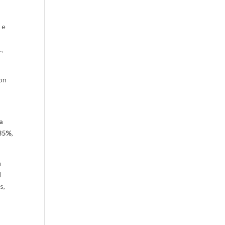
 e
.,
con
a
 85%
,
n
l
s,