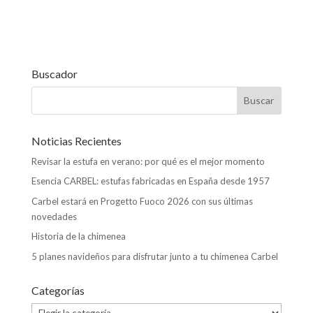
o
p
ti
k
p
r
Buscador
Noticias Recientes
Revisar la estufa en verano: por qué es el mejor momento
Esencia CARBEL: estufas fabricadas en España desde 1957
Carbel estará en Progetto Fuoco 2026 con sus últimas
novedades
Historia de la chimenea
5 planes navideños para disfrutar junto a tu chimenea Carbel
Categorías
Categorías