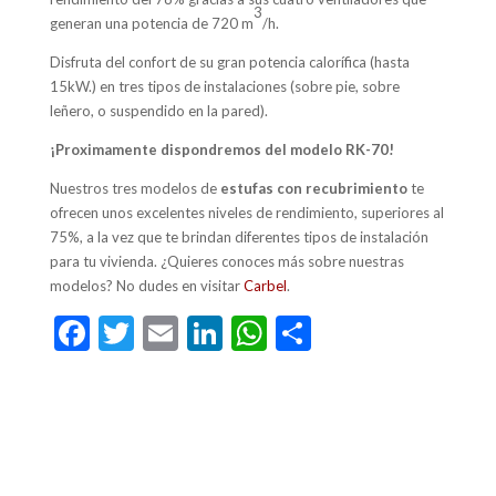
3
generan una potencia de 720 m
/h.
Disfruta del confort de su gran potencia calorífica (hasta
15kW.) en tres tipos de instalaciones (sobre pie, sobre
leñero, o suspendido en la pared).
¡Proximamente dispondremos del modelo RK-70!
Nuestros tres modelos de
estufas con recubrimiento
te
ofrecen unos excelentes niveles de rendimiento, superiores al
75%, a la vez que te brindan diferentes tipos de instalación
para tu vivienda. ¿Quieres conoces más sobre nuestras
modelos? No dudes en visitar
Carbel
.
F
T
E
Li
W
C
ac
w
m
n
h
o
e
itt
ai
ke
at
m
b
er
l
dI
s
p
o
n
A
ar