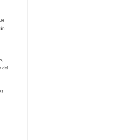
que
sin
s,
a del
as