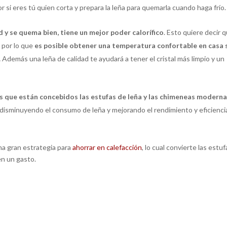
r si eres tú quien corta y prepara la leña para quemarla cuando haga frío.
ad y se quema bien, tiene un mejor poder calorífico
. Esto quiere decir 
, por lo que
es posible obtener una temperatura confortable en casa 
.
Además una leña de calidad te ayudará a tener el cristal más limpio y un
os que están concebidos las estufas de leña y las chimeneas moderna
 disminuyendo el consumo de leña y mejorando el rendimiento y eficienci
una gran estrategia para
ah
o
rrar en calefacción
, lo cual convierte las estuf
en un gasto.