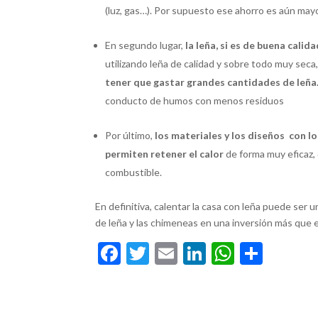
(luz, gas…). Por supuesto ese ahorro es aún mayo
En segundo lugar,
la leña, si es de buena calid
utilizando leña de calidad y sobre todo muy seca
tener que gastar grandes cantidades de leña
conducto de humos con menos residuos
Por último,
los materiales y los diseños con l
permiten retener el calor
de forma muy eficaz,
combustible.
En definitiva, calentar la casa con leña puede ser 
de leña y las chimeneas en una inversión más que 
F
T
E
Li
W
C
ac
w
m
n
h
o
e
itt
ai
ke
at
m