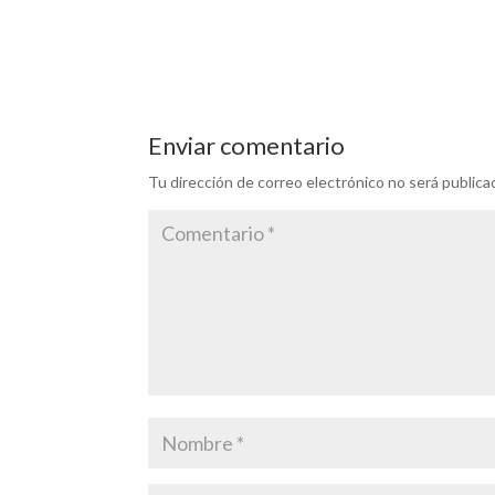
b
er
l
dI
s
p
o
n
A
ar
o
p
ti
k
p
r
Enviar comentario
Tu dirección de correo electrónico no será publica