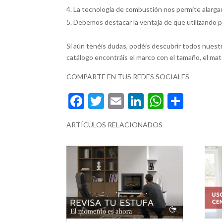
La tecnología de combustión nos permite alargar e
Debemos destacar la ventaja de que utilizando 
Si aún tenéis dudas, podéis descubrir todos nues
catálogo encontráis el marco con el tamaño, el mater
COMPARTE EN TUS REDES SOCIALES
F
T
E
Li
W
C
ac
w
m
n
h
o
ARTÍCULOS RELACIONADOS
e
itt
ai
ke
at
m
b
er
l
dI
s
p
o
n
A
ar
o
p
ti
k
p
r