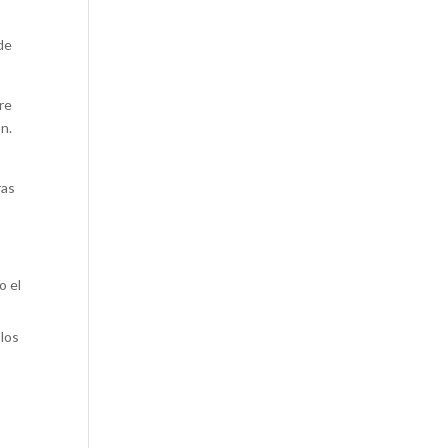
de
re
ón.
ras
o el
 los