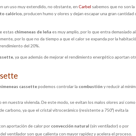
en un uso muy extendido, no obstante, en
Carbel
sabemos que no son la
to calórico
, producen humo y olores y dejan escapar una gran cantidad 
de estas
chimeneas de leña
es muy amplio, por lo que entra demasiado ai
mente, por lo que no da tiempo a que el calor se expanda por la habitaci
 rendimiento del 20%.
ssette
, ya que además de mejorar el rendimiento energético aportan ot
ssette
himeneas cassette
podemos controlar la
combustión
y reducir al mínim
en nuestra vivienda. De este modo, se evitan los malos olores así como
 carbono, ya que el cristal vitrocerámico (resistente a 750º) evita la
con aportación de calor por
convección natural
(sin ventilador) o por
 del ventilador son que calienta con mayor rapidez y acelera el proceso.