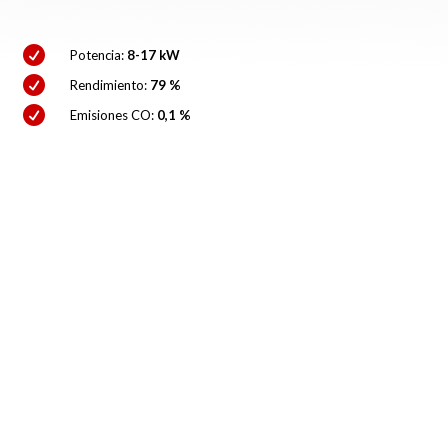

Potencia:
8-17 kW

Rendimiento:
79 %

Emisiones CO:
0,1 %