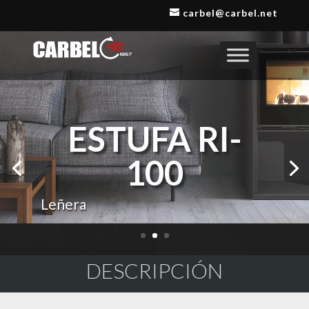
Reproductor
carbel@carbel.net
de
vídeo
ESTUFA RI-
100
Leñera
DESCRIPCIÓN