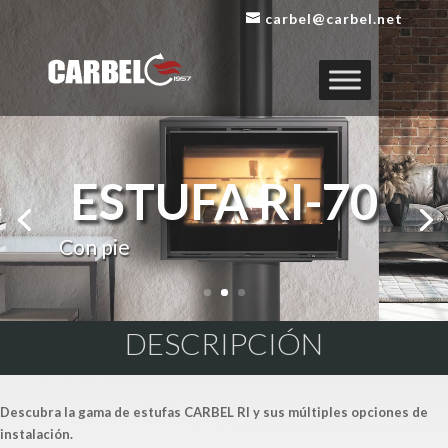
Reproductor
carbel@carbel.net
de
vídeo
ESTUFA RI-70
Con pie
DESCRIPCIÓN
Descubra la gama de estufas CARBEL RI y sus múltiples opciones de
instalación.