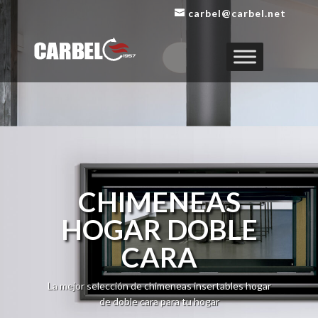
carbel@carbel.net
CHIMENEAS
HOGAR DOBLE
CARA
La mejor selección de chimeneas insertables hogar
de doble cara para tu hogar