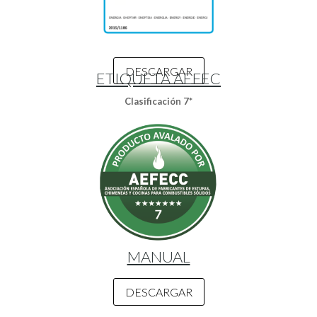
DESCARGAR
ETIQUETA AEFEC
Clasificación 7*
MANUAL
DESCARGAR