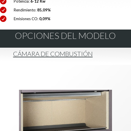

Potencia:
6-12 Kw

Rendimiento:
85,09%

Emisiones CO:
0,09%
OPCIONES DEL MODELO
CÁMARA DE COMBUSTIÓN