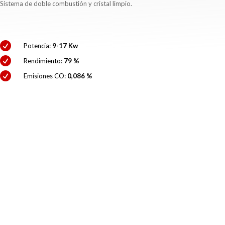
Sistema de doble combustión y cristal limpio.

Potencia:
9-17 Kw

Rendimiento:
79 %

Emisiones CO:
0,086 %